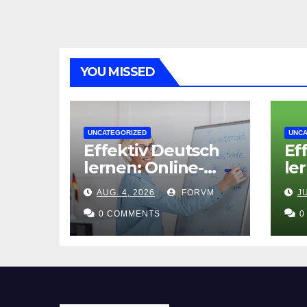
YOU MISSED
UNCATEGORIZED
UNCA
Effektiv Deutsch
Ef
lernen: Online-
le
Deutschkurs B1
De
AUG. 4, 2026
FORVM
JU
für flexible
on
Lernerfolge
0 COMMENTS
Fo
0