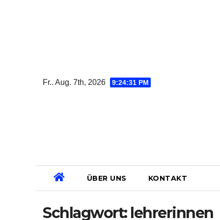
Zum
Inhalt
springen
Fr.. Aug. 7th, 2026
9:24:31 PM
ÜBER UNS
KONTAKT
Schlagwort:
lehrerinnen