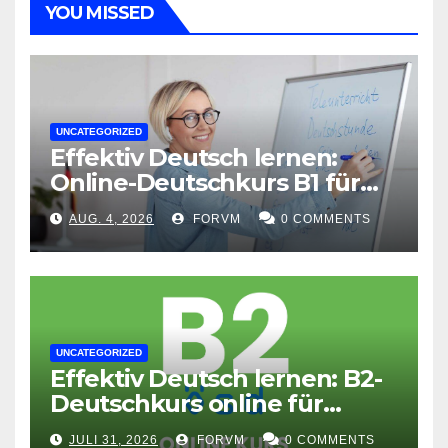
YOU MISSED
UNCATEGORIZED
Effektiv Deutsch lernen:
Online-Deutschkurs B1 für
flexible Lernerfolge
AUG. 4, 2026
FORVM
0 COMMENTS
UNCATEGORIZED
Effektiv Deutsch lernen: B2-
Deutschkurs online für
Fortgeschrittene
JULI 31, 2026
FORVM
0 COMMENTS