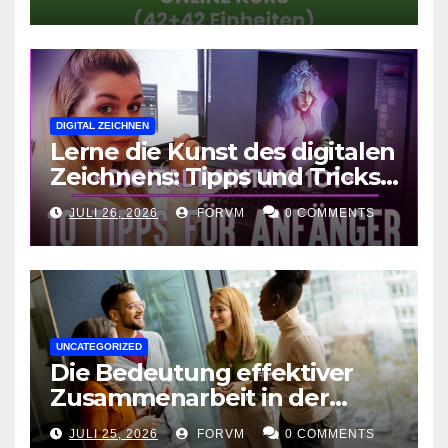
DIGITAL ZEICHNEN
Lerne die Kunst des digitalen
Zeichnens: Tipps und Tricks
für kreative Ausdruckskunst
JULI 26, 2026
FORVM
0 COMMENTS
UNCATEGORIZED
Die Bedeutung effektiver
Zusammenarbeit in der
Arbeitswelt
JULI 25, 2026
FORVM
0 COMMENTS