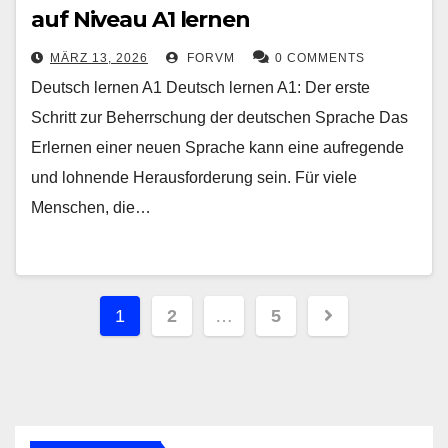
auf Niveau A1 lernen
MÄRZ 13, 2026
FORVM
0 COMMENTS
Deutsch lernen A1 Deutsch lernen A1: Der erste
Schritt zur Beherrschung der deutschen Sprache Das
Erlernen einer neuen Sprache kann eine aufregende
und lohnende Herausforderung sein. Für viele
Menschen, die…
Seitennummerierung
1
2
…
5
der
Beiträge