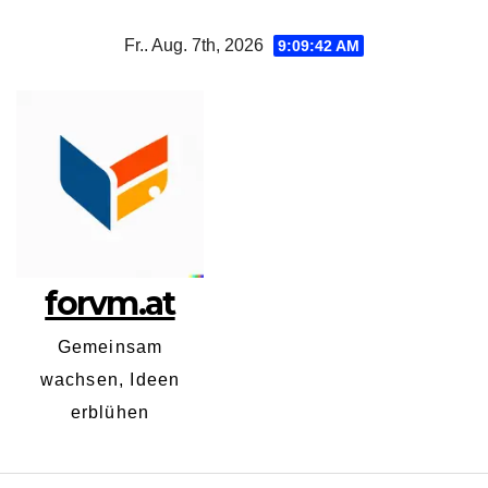
Zum
Fr.. Aug. 7th, 2026
9:09:43 AM
Inhalt
springen
forvm.at
Gemeinsam
wachsen, Ideen
erblühen