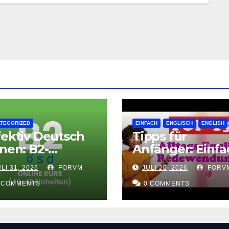
TEGORIZED
EINFACH
ENGLISCH
ENGLISH
fektiv Deutsch
Tipps für
rnen: B2-
Anfänger: Einfa
utschkurs
Englisch lernen
LI 31, 2026
FORVM
JULI 20, 2026
FORV
line für
mit Freude und
rtgeschrittene
 COMMENTS
Leichtigkeit
0 COMMENTS