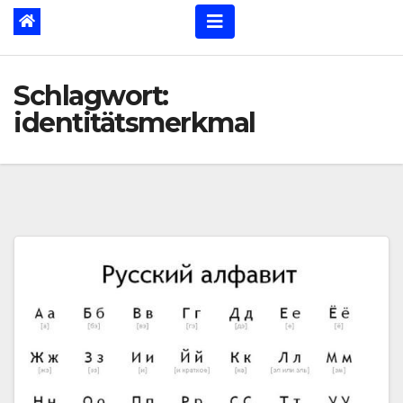
Schlagwort:
identitätsmerkmal