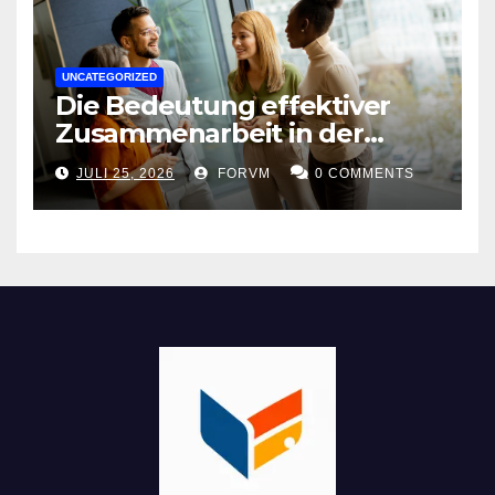
UNCATEGORIZED
Die Bedeutung effektiver
Zusammenarbeit in der
Arbeitswelt
JULI 25, 2026
FORVM
0 COMMENTS