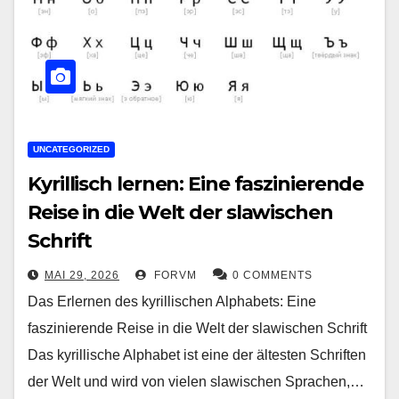
UNCATEGORIZED
Kyrillisch lernen: Eine faszinierende
Reise in die Welt der slawischen
Schrift
MAI 29, 2026
FORVM
0 COMMENTS
Das Erlernen des kyrillischen Alphabets: Eine
faszinierende Reise in die Welt der slawischen Schrift
Das kyrillische Alphabet ist eine der ältesten Schriften
der Welt und wird von vielen slawischen Sprachen,…