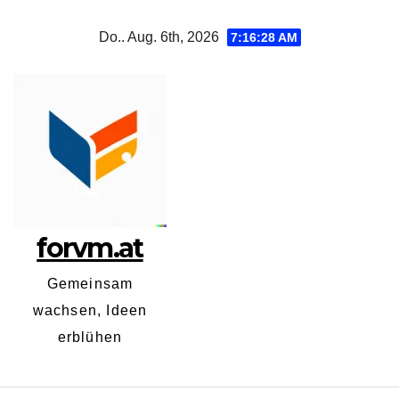
Zum
Do.. Aug. 6th, 2026
7:16:29 AM
Inhalt
springen
forvm.at
Gemeinsam
wachsen, Ideen
erblühen