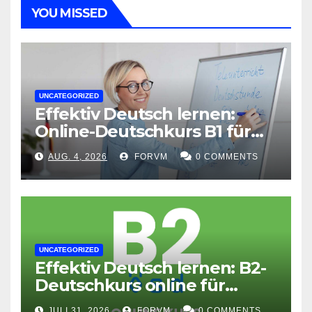
YOU MISSED
UNCATEGORIZED
Effektiv Deutsch lernen:
Online-Deutschkurs B1 für
flexible Lernerfolge
AUG. 4, 2026
FORVM
0 COMMENTS
UNCATEGORIZED
Effektiv Deutsch lernen: B2-
Deutschkurs online für
Fortgeschrittene
JULI 31, 2026
FORVM
0 COMMENTS