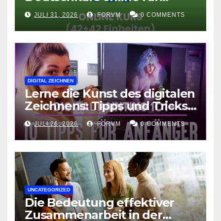
Fortgeschrittene
JULI 31, 2026
FORVM
0 COMMENTS
DIGITAL ZEICHNEN
Lerne die Kunst des digitalen
Zeichnens: Tipps und Tricks
für kreative Ausdruckskunst
JULI 26, 2026
FORVM
0 COMMENTS
UNCATEGORIZED
Die Bedeutung effektiver
Zusammenarbeit in der