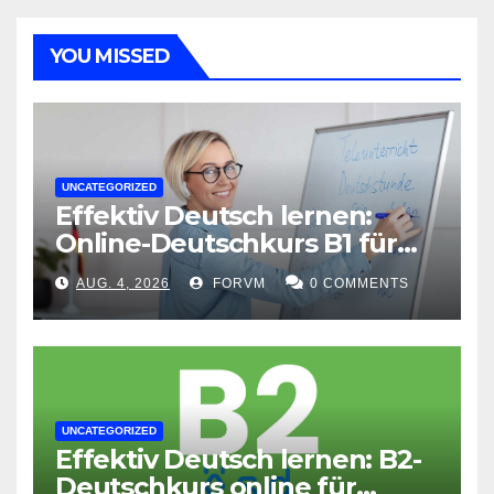
YOU MISSED
UNCATEGORIZED
Effektiv Deutsch lernen:
Online-Deutschkurs B1 für
flexible Lernerfolge
AUG. 4, 2026
FORVM
0 COMMENTS
UNCATEGORIZED
Effektiv Deutsch lernen: B2-
Deutschkurs online für