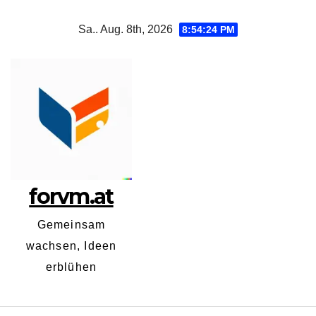
Zum
Sa.. Aug. 8th, 2026
8:54:25 PM
Inhalt
springen
forvm.at
Gemeinsam
wachsen, Ideen
erblühen