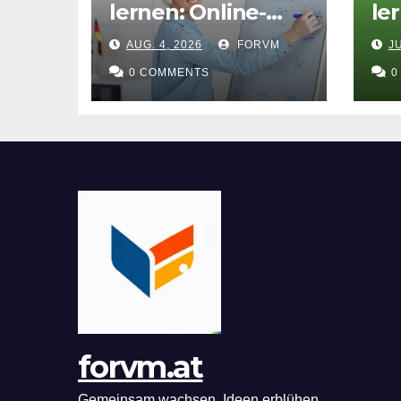
lernen: Online-
le
Deutschkurs B1
De
AUG. 4, 2026
FORVM
JU
für flexible
on
Lernerfolge
0 COMMENTS
Fo
0
forvm.at
Gemeinsam wachsen, Ideen erblühen