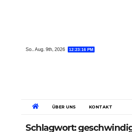
Zum
Inhalt
springen
So.. Aug. 9th, 2026
12:23:17 PM
ÜBER UNS
KONTAKT
Schlagwort:
geschwindig