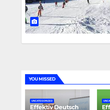
YOU MISSED
UNCATEGORIZED
UNCA
Effektiv Deutsch
Ef