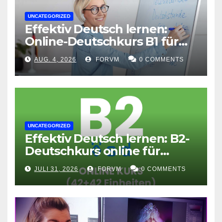
UNCATEGORIZED
Effektiv Deutsch lernen:
Online-Deutschkurs B1 für
flexible Lernerfolge
AUG. 4, 2026
FORVM
0 COMMENTS
UNCATEGORIZED
Effektiv Deutsch lernen: B2-
Deutschkurs online für
Fortgeschrittene
JULI 31, 2026
FORVM
0 COMMENTS