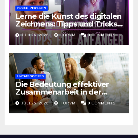
DIGITAL ZEICHNEN
Lerne die Kunst des digitalen
Zeichnens: Tipps und Tricks
für kreative Ausdruckskunst
JULI 26, 2026
FORVM
0 COMMENTS
UNCATEGORIZED
Die Bedeutung effektiver
Zusammenarbeit in der
Arbeitswelt
JULI 25, 2026
FORVM
0 COMMENTS