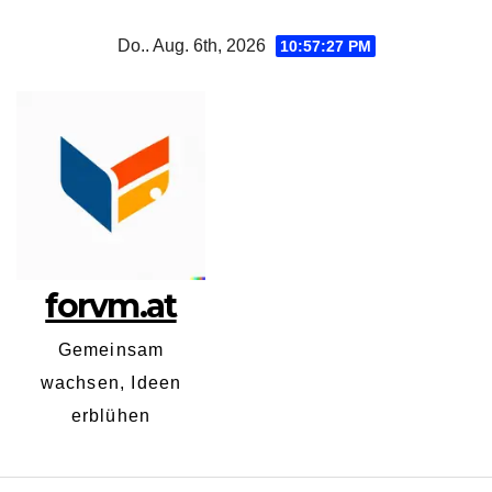
Zum
Do.. Aug. 6th, 2026
10:57:27 PM
Inhalt
springen
forvm.at
Gemeinsam
wachsen, Ideen
erblühen