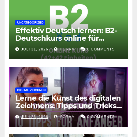
UNCATEGORIZED
Effektiv Deutsch lernen: B2-
Deutschkurs online für
Fortgeschrittene
JULI 31, 2026
FORVM
0 COMMENTS
DIGITAL ZEICHNEN
Lerne die Kunst des digitalen
Zeichnens: Tipps und Tricks
für kreative Ausdruckskunst
JULI 26, 2026
FORVM
0 COMMENTS