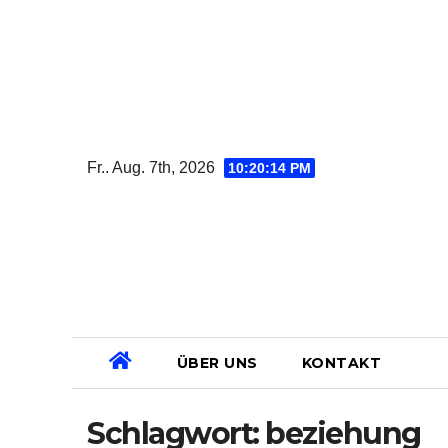
Zum
Inhalt
springen
Fr.. Aug. 7th, 2026
10:20:15 PM
ÜBER UNS
KONTAKT
Schlagwort:
beziehung