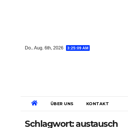
Zum
Inhalt
springen
Do.. Aug. 6th, 2026
3:25:10 AM
ÜBER UNS
KONTAKT
Schlagwort:
austausch