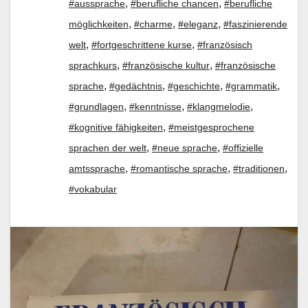
,
,
#aussprache
#berufliche chancen
#berufliche
,
,
,
möglichkeiten
#charme
#eleganz
#faszinierende
,
,
welt
#fortgeschrittene kurse
#französisch
,
,
sprachkurs
#französische kultur
#französische
,
,
,
,
sprache
#gedächtnis
#geschichte
#grammatik
,
,
,
#grundlagen
#kenntnisse
#klangmelodie
,
#kognitive fähigkeiten
#meistgesprochene
,
,
sprachen der welt
#neue sprache
#offizielle
,
,
,
amtssprache
#romantische sprache
#traditionen
#vokabular