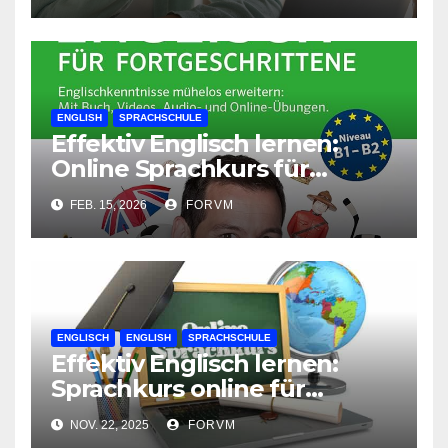
ENGLISH
SPRACHSCHULE
Effektiv Englisch lernen:
Online Sprachkurs für
Zuhause
FEB. 15, 2026
FORVM
ENGLISCH
ENGLISH
SPRACHSCHULE
Effektiv Englisch lernen:
Sprachkurs online für
optimales Lernerfolg
NOV. 22, 2025
FORVM