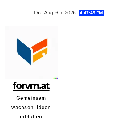
Zum
Do.. Aug. 6th, 2026
4:47:47 PM
Inhalt
springen
forvm.at
Gemeinsam
wachsen, Ideen
erblühen