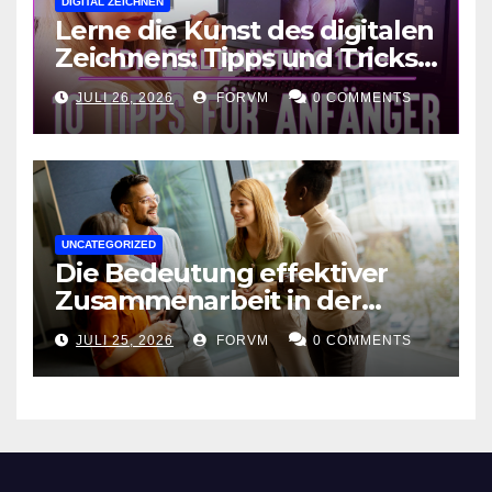
DIGITAL ZEICHNEN
Lerne die Kunst des digitalen
Zeichnens: Tipps und Tricks
für kreative Ausdruckskunst
JULI 26, 2026
FORVM
0 COMMENTS
UNCATEGORIZED
Die Bedeutung effektiver
Zusammenarbeit in der
Arbeitswelt
JULI 25, 2026
FORVM
0 COMMENTS