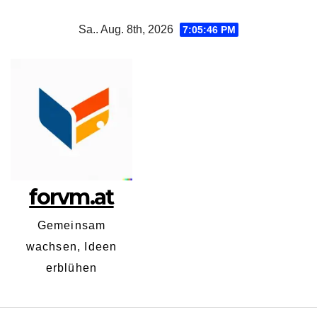
Zum
Sa.. Aug. 8th, 2026
7:05:47 PM
Inhalt
springen
forvm.at
Gemeinsam
wachsen, Ideen
erblühen