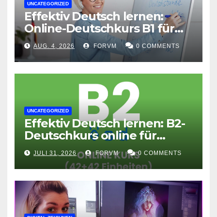
UNCATEGORIZED
Effektiv Deutsch lernen:
Online-Deutschkurs B1 für
flexible Lernerfolge
AUG. 4, 2026
FORVM
0 COMMENTS
UNCATEGORIZED
Effektiv Deutsch lernen: B2-
Deutschkurs online für
Fortgeschrittene
JULI 31, 2026
FORVM
0 COMMENTS