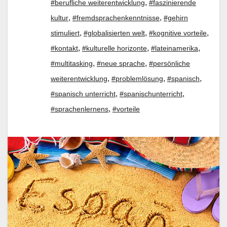
,
#berufliche weiterentwicklung
#faszinierende
,
,
kultur
#fremdsprachenkenntnisse
#gehirn
,
,
,
stimuliert
#globalisierten welt
#kognitive vorteile
,
,
,
#kontakt
#kulturelle horizonte
#lateinamerika
,
,
#multitasking
#neue sprache
#persönliche
,
,
,
weiterentwicklung
#problemlösung
#spanisch
,
,
#spanisch unterricht
#spanischunterricht
,
#sprachenlernens
#vorteile