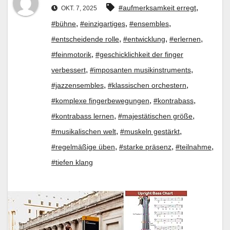
,
#aufmerksamkeit erregt
OKT. 7, 2025
,
,
,
#bühne
#einzigartiges
#ensembles
,
,
,
#entscheidende rolle
#entwicklung
#erlernen
,
#feinmotorik
#geschicklichkeit der finger
,
,
verbessert
#imposanten musikinstruments
,
,
#jazzensembles
#klassischen orchestern
,
,
#komplexe fingerbewegungen
#kontrabass
,
,
#kontrabass lernen
#majestätischen größe
,
,
#musikalischen welt
#muskeln gestärkt
,
,
,
#regelmäßige üben
#starke präsenz
#teilnahme
#tiefen klang