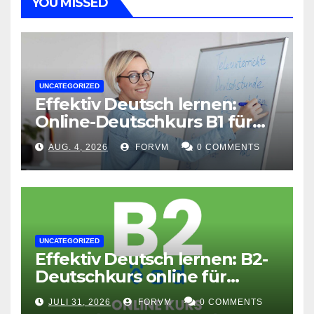
YOU MISSED
UNCATEGORIZED
Effektiv Deutsch lernen:
Online-Deutschkurs B1 für
flexible Lernerfolge
AUG. 4, 2026
FORVM
0 COMMENTS
UNCATEGORIZED
Effektiv Deutsch lernen: B2-
Deutschkurs online für
Fortgeschrittene
JULI 31, 2026
FORVM
0 COMMENTS