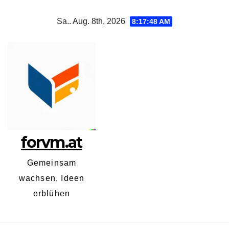
Zum
Sa.. Aug. 8th, 2026
8:17:49 AM
Inhalt
springen
forvm.at
Gemeinsam
wachsen, Ideen
erblühen