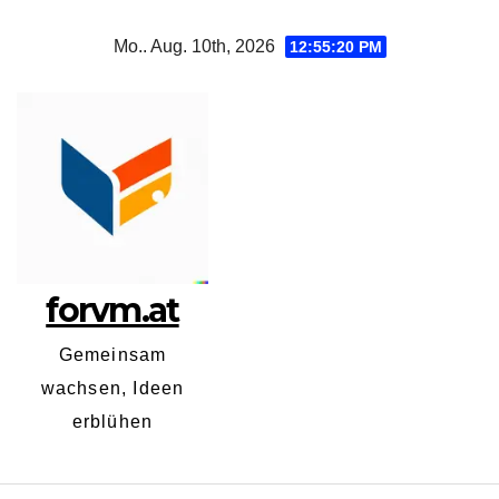
Zum
Mo.. Aug. 10th, 2026
12:55:21 PM
Inhalt
springen
forvm.at
Gemeinsam
wachsen, Ideen
erblühen