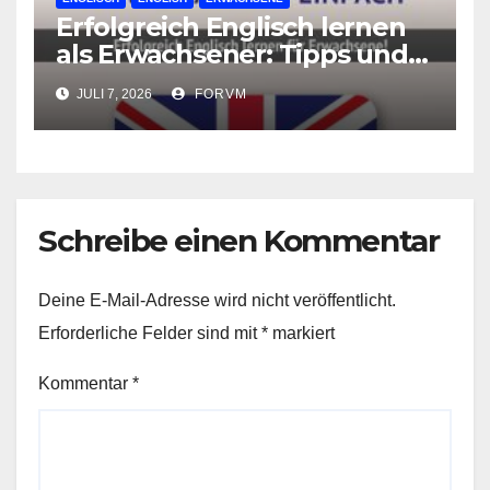
Erfolgreich Englisch lernen
als Erwachsener: Tipps und
Tricks für den Spracherwerb
JULI 7, 2026
FORVM
Schreibe einen Kommentar
Deine E-Mail-Adresse wird nicht veröffentlicht.
Erforderliche Felder sind mit
*
markiert
Kommentar
*