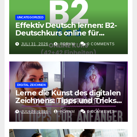
UNCATEGORIZED
Effektiv Deutsch lernen: B2-
Deutschkurs online für
Fortgeschrittene
JULI 31, 2026
FORVM
0 COMMENTS
DIGITAL ZEICHNEN
Lerne die Kunst des digitalen
Zeichnens: Tipps und Tricks
für kreative Ausdruckskunst
JULI 26, 2026
FORVM
0 COMMENTS