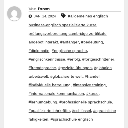
Von
forvm
#allgemeines englisch
JAN. 24, 2024
business-englisch spezialisierte kurse
prüfungsvorbereitung cambridge-zertifikate
,
,
,
angebot interakt
#anfänger
#bedeutung
,
,
#diplomatie
#englische sprache
,
,
,
#englischkenntnisse
#erfolg
#fortgeschrittener
,
,
#fremdsprache
#gezielte übungen
#globalen
,
,
,
arbeitswelt
#globalisierte welt
#handel
,
,
#individuelle betreuung
#intensive training
,
,
#internationale kommunikation
#kurse
,
,
#lernumgebung
#professionelle sprachschule
,
,
#qualifizierte lehrkräfte
#schlüssel
#sprachliche
,
fähigkeiten
#sprachschule englisch