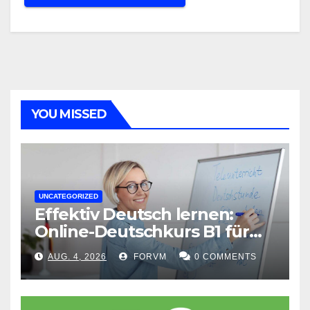
YOU MISSED
UNCATEGORIZED
Effektiv Deutsch lernen:
Online-Deutschkurs B1 für
flexible Lernerfolge
AUG. 4, 2026
FORVM
0 COMMENTS