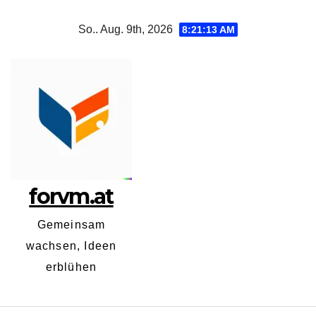
Zum
So.. Aug. 9th, 2026
8:21:14 AM
Inhalt
springen
forvm.at
Gemeinsam
wachsen, Ideen
erblühen