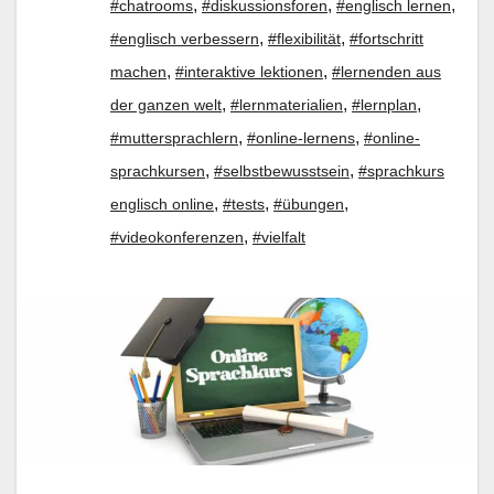
,
,
,
#chatrooms
#diskussionsforen
#englisch lernen
,
,
#englisch verbessern
#flexibilität
#fortschritt
,
,
machen
#interaktive lektionen
#lernenden aus
,
,
,
der ganzen welt
#lernmaterialien
#lernplan
,
,
#muttersprachlern
#online-lernens
#online-
,
,
sprachkursen
#selbstbewusstsein
#sprachkurs
,
,
,
englisch online
#tests
#übungen
,
#videokonferenzen
#vielfalt