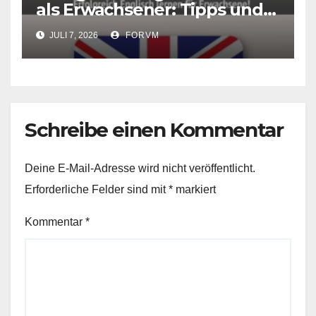
als Erwachsener: Tipps und
Tricks für den Spracherwerb
JULI 7, 2026
FORVM
Schreibe einen Kommentar
Deine E-Mail-Adresse wird nicht veröffentlicht.
Erforderliche Felder sind mit
*
markiert
Kommentar
*