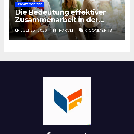
UNCATEGORIZED
Die Bedeutung effektiver
Zusammenarbeit in der
Arbeitswelt
JULI 25, 2026
FORVM
0 COMMENTS