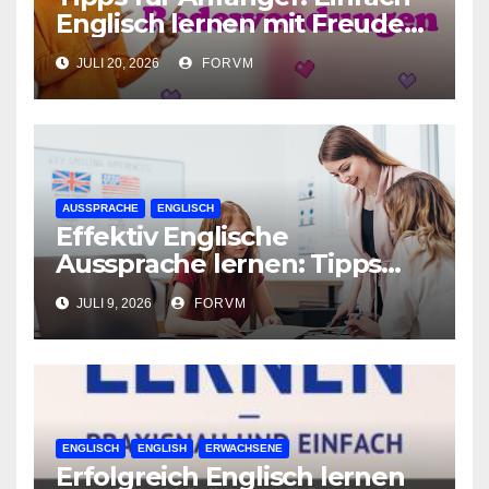
Englisch lernen mit Freude
und Leichtigkeit
JULI 20, 2026
FORVM
AUSSPRACHE
ENGLISCH
Effektiv Englische
Aussprache lernen: Tipps
und Tricks
JULI 9, 2026
FORVM
ENGLISCH
ENGLISH
ERWACHSENE
Erfolgreich Englisch lernen