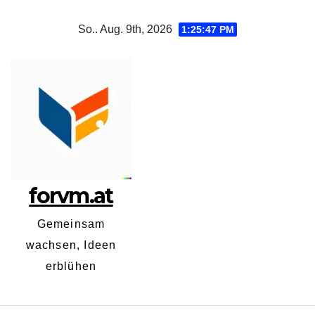
Zum
So.. Aug. 9th, 2026
1:25:47 PM
Inhalt
springen
forvm.at
Gemeinsam
wachsen, Ideen
erblühen