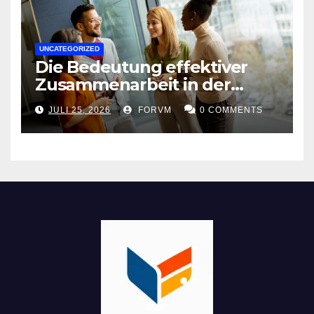
UNCATEGORIZED
Die Bedeutung effektiver
Zusammenarbeit in der
Arbeitswelt
JULI 25, 2026
FORVM
0 COMMENTS