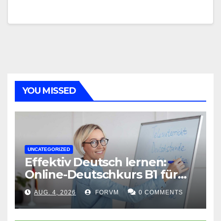
YOU MISSED
UNCATEGORIZED
Effektiv Deutsch lernen:
Online-Deutschkurs B1 für
flexible Lernerfolge
AUG. 4, 2026
FORVM
0 COMMENTS