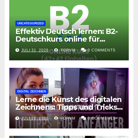
UNCATEGORIZED
Effektiv Deutsch lernen: B2-
Deutschkurs online für
Fortgeschrittene
JULI 31, 2026
FORVM
0 COMMENTS
DIGITAL ZEICHNEN
Lerne die Kunst des digitalen
Zeichnens: Tipps und Tricks
für kreative Ausdruckskunst
JULI 26, 2026
FORVM
0 COMMENTS