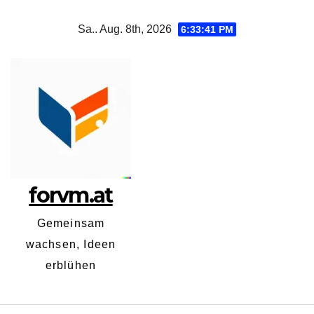
Zum
Sa.. Aug. 8th, 2026
6:33:42 PM
Inhalt
springen
forvm.at
Gemeinsam
wachsen, Ideen
erblühen