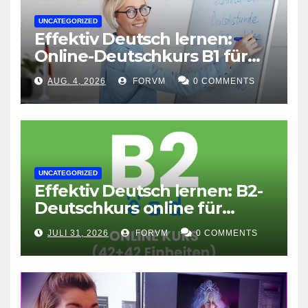
UNCATEGORIZED
Effektiv Deutsch lernen:
Online-Deutschkurs B1 für
flexible Lernerfolge
AUG. 4, 2026
FORVM
0 COMMENTS
UNCATEGORIZED
Effektiv Deutsch lernen: B2-
Deutschkurs online für
Fortgeschrittene
JULI 31, 2026
FORVM
0 COMMENTS