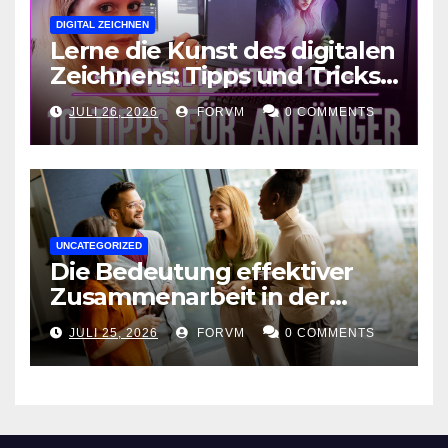
DIGITAL ZEICHNEN
Lerne die Kunst des digitalen
Zeichnens: Tipps und Tricks
für kreative Ausdruckskunst
JULI 26, 2026
FORVM
0 COMMENTS
UNCATEGORIZED
Die Bedeutung effektiver
Zusammenarbeit in der
Arbeitswelt
JULI 25, 2026
FORVM
0 COMMENTS