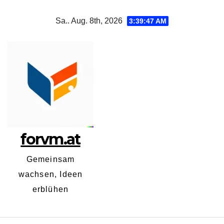
Zum
Sa.. Aug. 8th, 2026
3:39:48 AM
Inhalt
springen
forvm.at
Gemeinsam
wachsen, Ideen
erblühen