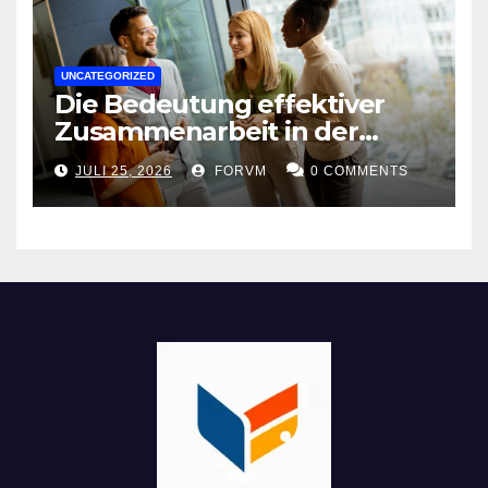
UNCATEGORIZED
Die Bedeutung effektiver
Zusammenarbeit in der
Arbeitswelt
JULI 25, 2026
FORVM
0 COMMENTS