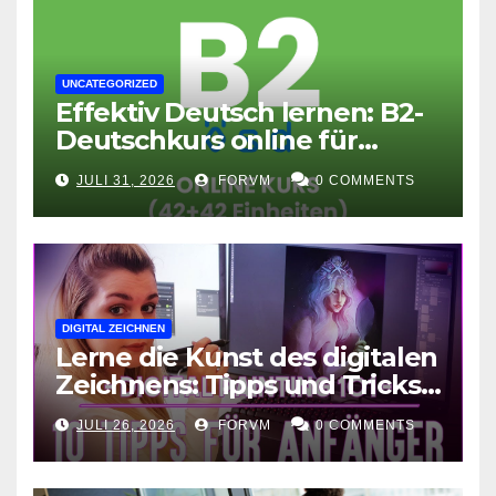
UNCATEGORIZED
Effektiv Deutsch lernen: B2-
Deutschkurs online für
Fortgeschrittene
JULI 31, 2026
FORVM
0 COMMENTS
DIGITAL ZEICHNEN
Lerne die Kunst des digitalen
Zeichnens: Tipps und Tricks
für kreative Ausdruckskunst
JULI 26, 2026
FORVM
0 COMMENTS