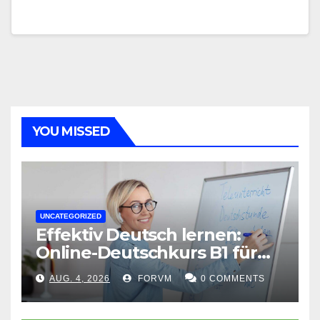
YOU MISSED
UNCATEGORIZED
Effektiv Deutsch lernen:
Online-Deutschkurs B1 für
flexible Lernerfolge
AUG. 4, 2026
FORVM
0 COMMENTS