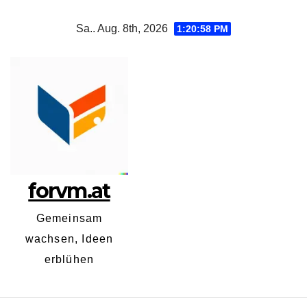
Zum
Sa.. Aug. 8th, 2026
1:20:59 PM
Inhalt
springen
forvm.at
Gemeinsam
wachsen, Ideen
erblühen