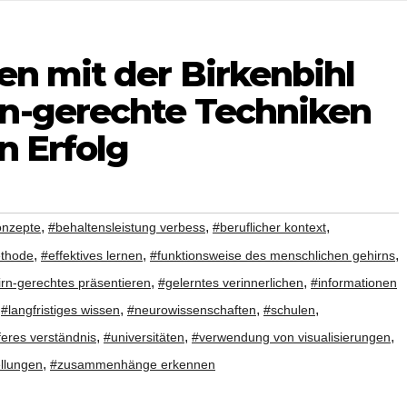
en mit der Birkenbihl
n-gerechte Techniken
n Erfolg
,
,
,
onzepte
#behaltensleistung verbess
#beruflicher kontext
,
,
,
ethode
#effektives lernen
#funktionsweise des menschlichen gehirns
,
,
rn-gerechtes präsentieren
#gelerntes verinnerlichen
#informationen
,
,
,
,
#langfristiges wissen
#neurowissenschaften
#schulen
,
,
,
feres verständnis
#universitäten
#verwendung von visualisierungen
,
ellungen
#zusammenhänge erkennen