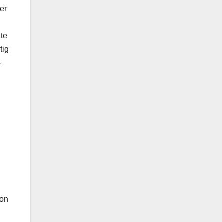
er
nte
tig
s
von