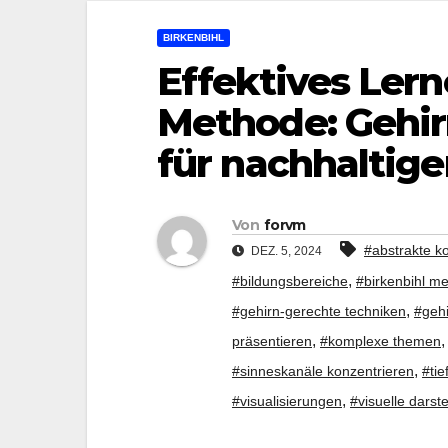
BIRKENBIHL
Effektives Lern
Methode: Gehir
für nachhaltige
Von
forvm
#abstrakte k
DEZ. 5, 2024
,
#bildungsbereiche
#birkenbihl m
,
#gehirn-gerechte techniken
#gehi
,
präsentieren
#komplexe themen
,
#sinneskanäle konzentrieren
#tie
,
#visualisierungen
#visuelle darst