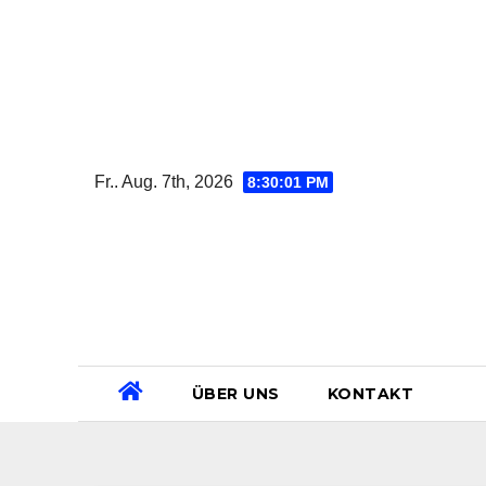
Zum
Inhalt
springen
Fr.. Aug. 7th, 2026
8:30:02 PM
ÜBER UNS
KONTAKT