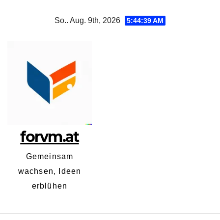
Zum
So.. Aug. 9th, 2026
5:44:40 AM
Inhalt
springen
forvm.at
Gemeinsam
wachsen, Ideen
erblühen