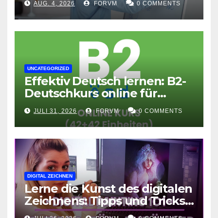
AUG. 4, 2026
FORVM
0 COMMENTS
UNCATEGORIZED
Effektiv Deutsch lernen: B2-
Deutschkurs online für
Fortgeschrittene
JULI 31, 2026
FORVM
0 COMMENTS
DIGITAL ZEICHNEN
Lerne die Kunst des digitalen
Zeichnens: Tipps und Tricks
für kreative Ausdruckskunst