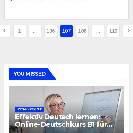
Seitennummerierung
1
…
106
107
108
…
110
der
Beiträge
YOU MISSED
UNCATEGORIZED
Effektiv Deutsch lernen:
Online-Deutschkurs B1 für
flexible Lernerfolge