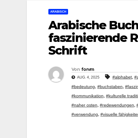
ARABISCH
Arabische Buch
faszinierende R
Schrift
Von
forvm
,
#alphabet
#
AUG. 4, 2025
,
,
#bedeutung
#buchstaben
#faszi
,
#kommunikation
#kulturelle tradit
,
,
#naher osten
#redewendungen
,
#verwendung
#visuelle fähigkeite