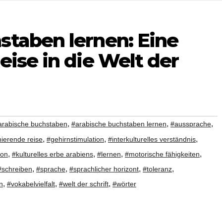
staben lernen: Eine
eise in die Welt der
,
,
,
arabische buchstaben
#arabische buchstaben lernen
#aussprache
,
,
,
nierende reise
#gehirnstimulation
#interkulturelles verständnis
,
,
,
,
ion
#kulturelles erbe arabiens
#lernen
#motorische fähigkeiten
,
,
,
,
#schreiben
#sprache
#sprachlicher horizont
#toleranz
,
,
,
n
#vokabelvielfalt
#welt der schrift
#wörter