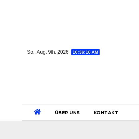
Zum
Inhalt
springen
So.. Aug. 9th, 2026
10:36:11 AM
ÜBER UNS
KONTAKT