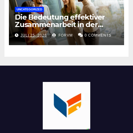
UNCATEGORIZED
Die Bedeutung effektiver
Zusammenarbeit in der
Arbeitswelt
JULI 25, 2026
FORVM
0 COMMENTS