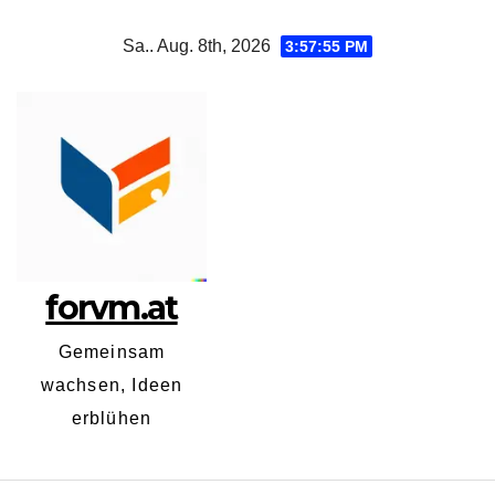
Zum
Sa.. Aug. 8th, 2026
3:57:56 PM
Inhalt
springen
forvm.at
Gemeinsam
wachsen, Ideen
erblühen