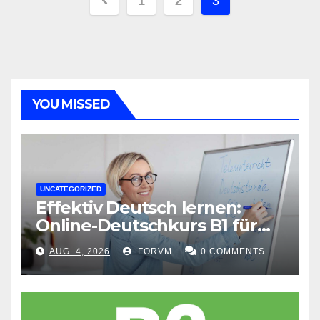
Seitennummerierung
1
2
3
der
Beiträge
YOU MISSED
UNCATEGORIZED
Effektiv Deutsch lernen:
Online-Deutschkurs B1 für
flexible Lernerfolge
AUG. 4, 2026
FORVM
0 COMMENTS