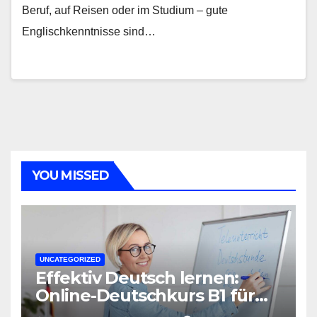
Beruf, auf Reisen oder im Studium – gute
Englischkenntnisse sind…
YOU MISSED
UNCATEGORIZED
Effektiv Deutsch lernen:
Online-Deutschkurs B1 für
flexible Lernerfolge