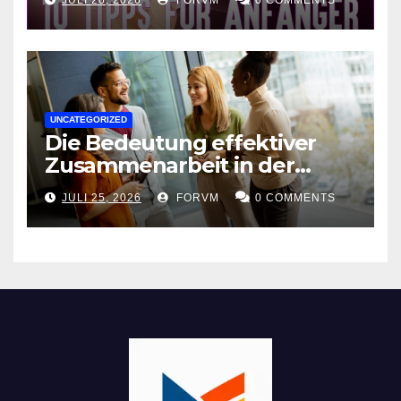
UNCATEGORIZED
Die Bedeutung effektiver
Zusammenarbeit in der
Arbeitswelt
JULI 25, 2026
FORVM
0 COMMENTS