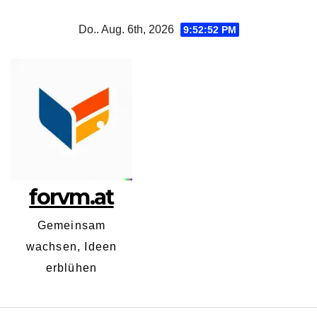
Zum
Do.. Aug. 6th, 2026
9:52:53 PM
Inhalt
springen
forvm.at
Gemeinsam
wachsen, Ideen
erblühen