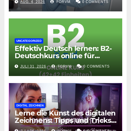
AUG. 4, 2026
FORVM
0 COMMENTS
UNCATEGORIZED
Effektiv Deutsch lernen: B2-
Deutschkurs online für
Fortgeschrittene
JULI 31, 2026
FORVM
0 COMMENTS
DIGITAL ZEICHNEN
Lerne die Kunst des digitalen
Zeichnens: Tipps und Tricks
für kreative Ausdruckskunst
JULI 26, 2026
FORVM
0 COMMENTS