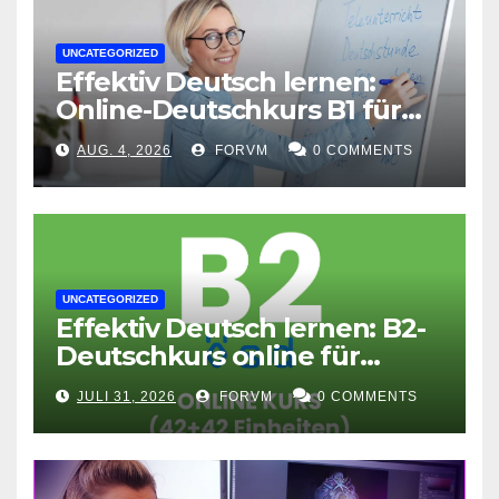
UNCATEGORIZED
Effektiv Deutsch lernen:
Online-Deutschkurs B1 für
flexible Lernerfolge
AUG. 4, 2026
FORVM
0 COMMENTS
UNCATEGORIZED
Effektiv Deutsch lernen: B2-
Deutschkurs online für
Fortgeschrittene
JULI 31, 2026
FORVM
0 COMMENTS