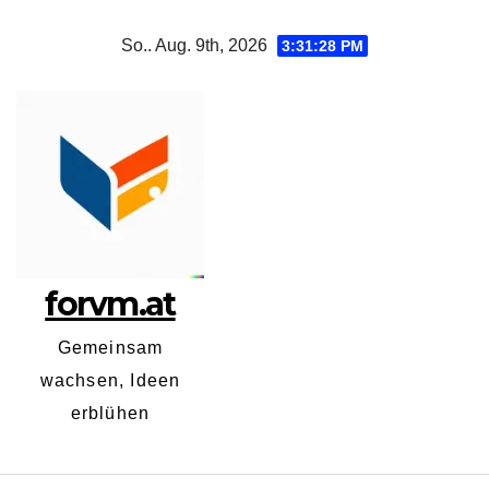
Zum
So.. Aug. 9th, 2026
3:31:28 PM
Inhalt
springen
forvm.at
Gemeinsam
wachsen, Ideen
erblühen