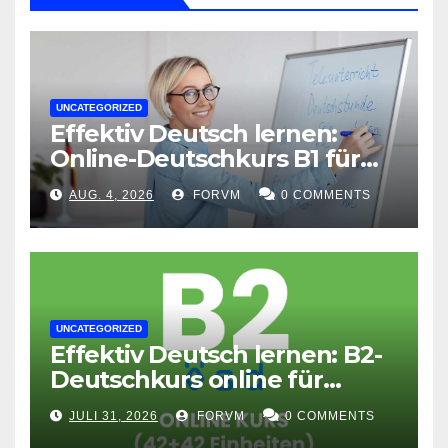
UNCATEGORIZED
Effektiv Deutsch lernen:
Online-Deutschkurs B1 für
flexible Lernerfolge
AUG. 4, 2026
FORVM
0 COMMENTS
UNCATEGORIZED
Effektiv Deutsch lernen: B2-
Deutschkurs online für
Fortgeschrittene
JULI 31, 2026
FORVM
0 COMMENTS