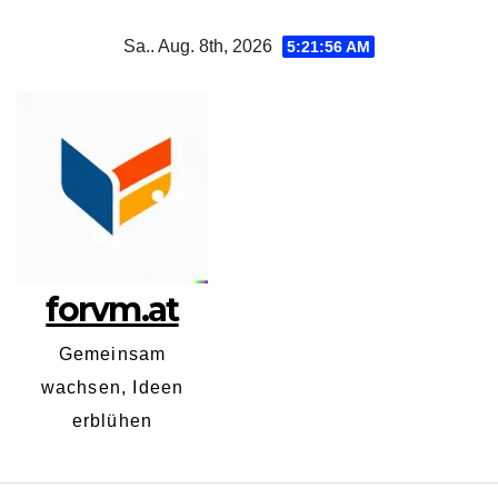
Zum
Sa.. Aug. 8th, 2026
5:21:56 AM
Inhalt
springen
forvm.at
Gemeinsam
wachsen, Ideen
erblühen