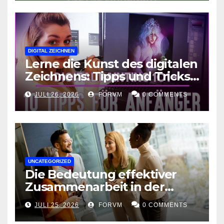
DIGITAL ZEICHNEN
Lerne die Kunst des digitalen
Zeichnens: Tipps und Tricks
für kreative Ausdruckskunst
JULI 26, 2026
FORVM
0 COMMENTS
UNCATEGORIZED
Die Bedeutung effektiver
Zusammenarbeit in der
Arbeitswelt
JULI 25, 2026
FORVM
0 COMMENTS