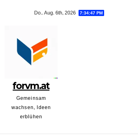
Zum
Do.. Aug. 6th, 2026
7:34:48 PM
Inhalt
springen
forvm.at
Gemeinsam
wachsen, Ideen
erblühen