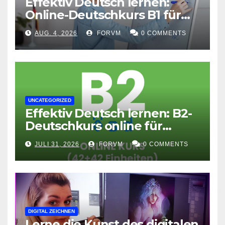
Effektiv Deutsch lernen:
Online-Deutschkurs B1 für
flexible Lernerfolge
AUG. 4, 2026
FORVM
0 COMMENTS
UNCATEGORIZED
Effektiv Deutsch lernen: B2-
Deutschkurs online für
Fortgeschrittene
JULI 31, 2026
FORVM
0 COMMENTS
DIGITAL ZEICHNEN
Lerne die Kunst des digitalen