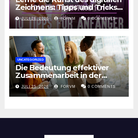
Zeichnens: Tipps und Tricks
für kreative Ausdruckskunst
JULI 26, 2026
FORVM
0 COMMENTS
UNCATEGORIZED
Die Bedeutung effektiver
Zusammenarbeit in der
Arbeitswelt
JULI 25, 2026
FORVM
0 COMMENTS