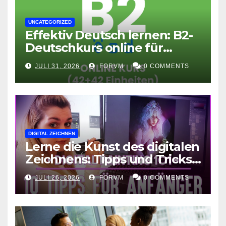
UNCATEGORIZED
Effektiv Deutsch lernen: B2-
Deutschkurs online für
Fortgeschrittene
JULI 31, 2026
FORVM
0 COMMENTS
DIGITAL ZEICHNEN
Lerne die Kunst des digitalen
Zeichnens: Tipps und Tricks
für kreative Ausdruckskunst
JULI 26, 2026
FORVM
0 COMMENTS