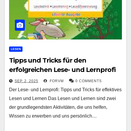
LESEN
Tipps und Tricks für den
erfolgreichen Lese- und Lernprofi
SEP. 2, 2025
FORVM
0 COMMENTS
Der Lese- und Lernprofi: Tipps und Tricks für effektives
Lesen und Lernen Das Lesen und Lernen sind zwei
der grundlegendsten Aktivitäten, die uns helfen,
Wissen zu erwerben und uns persönlich…