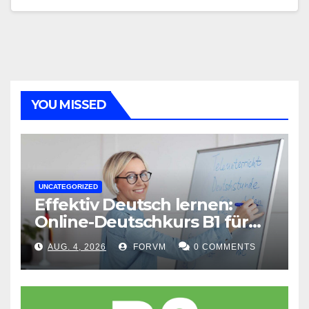
YOU MISSED
UNCATEGORIZED
Effektiv Deutsch lernen:
Online-Deutschkurs B1 für
flexible Lernerfolge
AUG. 4, 2026
FORVM
0 COMMENTS