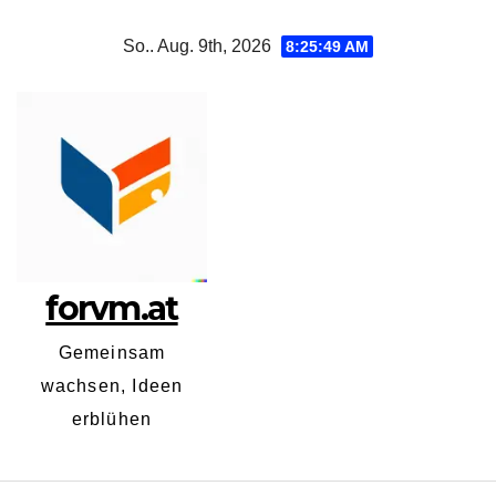
Zum
So.. Aug. 9th, 2026
8:25:49 AM
Inhalt
springen
forvm.at
Gemeinsam
wachsen, Ideen
erblühen