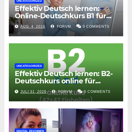
UNCATEGORIZED
Effektiv Deutsch lernen:
Online-Deutschkurs B1 für
flexible Lernerfolge
AUG. 4, 2026
FORVM
0 COMMENTS
UNCATEGORIZED
Effektiv Deutsch lernen: B2-
Deutschkurs online für
Fortgeschrittene
JULI 31, 2026
FORVM
0 COMMENTS
DIGITAL ZEICHNEN