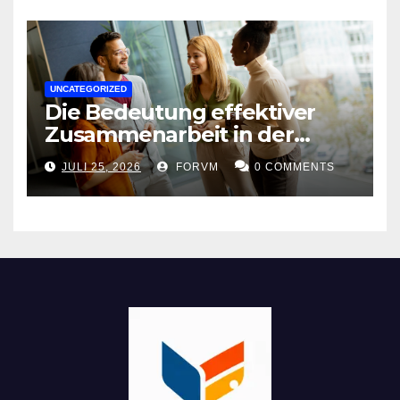
UNCATEGORIZED
Die Bedeutung effektiver
Zusammenarbeit in der
Arbeitswelt
JULI 25, 2026
FORVM
0 COMMENTS