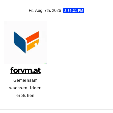
Zum
Fr.. Aug. 7th, 2026
2:35:32 PM
Inhalt
springen
forvm.at
Gemeinsam
wachsen, Ideen
erblühen