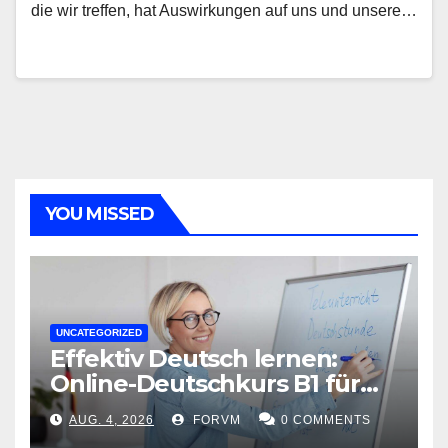
die wir treffen, hat Auswirkungen auf uns und unsere…
YOU MISSED
UNCATEGORIZED
Effektiv Deutsch lernen:
Online-Deutschkurs B1 für
flexible Lernerfolge
AUG. 4, 2026
FORVM
0 COMMENTS