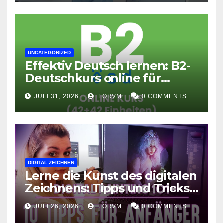
UNCATEGORIZED
Effektiv Deutsch lernen: B2-
Deutschkurs online für
Fortgeschrittene
JULI 31, 2026
FORVM
0 COMMENTS
DIGITAL ZEICHNEN
Lerne die Kunst des digitalen
Zeichnens: Tipps und Tricks
für kreative Ausdruckskunst
JULI 26, 2026
FORVM
0 COMMENTS