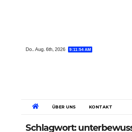
Zum
Inhalt
springen
Do.. Aug. 6th, 2026
9:11:55 AM
ÜBER UNS
KONTAKT
Schlagwort:
unterbewuss