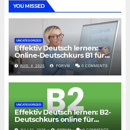
YOU MISSED
UNCATEGORIZED
Effektiv Deutsch lernen:
Online-Deutschkurs B1 für
flexible Lernerfolge
AUG. 4, 2026
FORVM
0 COMMENTS
UNCATEGORIZED
Effektiv Deutsch lernen: B2-
Deutschkurs online für
Fortgeschrittene
JULI 31, 2026
FORVM
0 COMMENTS