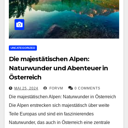
UNCATEGORIZED
Die majestätischen Alpen:
Naturwunder und Abenteuer in
Österreich
MAI 25, 2024
FORVM
0 COMMENTS
Die majestätischen Alpen: Naturwunder in Österreich
Die Alpen erstrecken sich majestätisch über weite
Teile Europas und sind ein faszinierendes
Naturwunder, das auch in Österreich eine zentrale