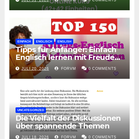
EINFACH
ENGLISCH
ENGLISH
Tipps für Anfänger: Einfach
Englisch lernen mit Freude
und Leichtigkeit
JULI 20, 2026
FORVM
0 COMMENTS
UNCATEGORIZED
Die Vielfalt der Diskussionen
über spannende Themen
JULI 18, 2026
FORVM
0 COMMENTS