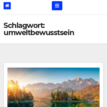
Schlagwort:
umweltbewusstsein