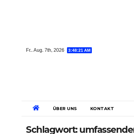
Zum
Inhalt
springen
Fr.. Aug. 7th, 2026
3:48:22 AM
ÜBER UNS
KONTAKT
Schlagwort:
umfassender