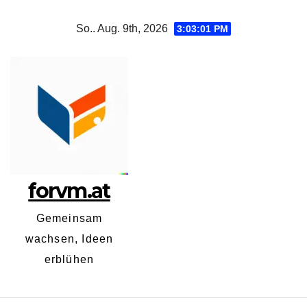
Zum
So.. Aug. 9th, 2026
3:03:01 PM
Inhalt
springen
forvm.at
Gemeinsam
wachsen, Ideen
erblühen