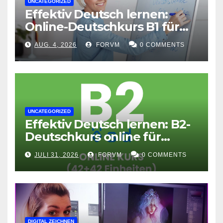
UNCATEGORIZED
Effektiv Deutsch lernen:
Online-Deutschkurs B1 für
flexible Lernerfolge
AUG. 4, 2026
FORVM
0 COMMENTS
UNCATEGORIZED
Effektiv Deutsch lernen: B2-
Deutschkurs online für
Fortgeschrittene
JULI 31, 2026
FORVM
0 COMMENTS
DIGITAL ZEICHNEN