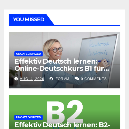
YOU MISSED
UNCATEGORIZED
Effektiv Deutsch lernen:
Online-Deutschkurs B1 für
flexible Lernerfolge
AUG. 4, 2026
FORVM
0 COMMENTS
UNCATEGORIZED
Effektiv Deutsch lernen: B2-