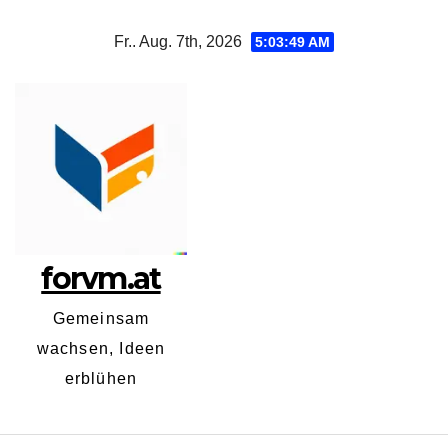
Zum
Fr.. Aug. 7th, 2026
5:03:49 AM
Inhalt
springen
forvm.at
Gemeinsam
wachsen, Ideen
erblühen