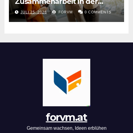
Zusammenarbeit in der
Arbeitswelt
JULI 25, 2026
FORVM
0 COMMENTS
forvm.at
Gemeinsam wachsen, Ideen erblühen