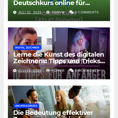
Deutschkurs online für
Fortgeschrittene
JULI 31, 2026
FORVM
0 COMMENTS
DIGITAL ZEICHNEN
Lerne die Kunst des digitalen
Zeichnens: Tipps und Tricks
für kreative Ausdruckskunst
JULI 26, 2026
FORVM
0 COMMENTS
UNCATEGORIZED
Die Bedeutung effektiver