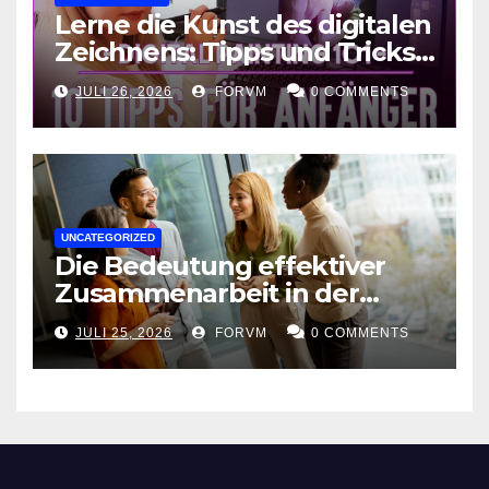
Lerne die Kunst des digitalen
Zeichnens: Tipps und Tricks
für kreative Ausdruckskunst
JULI 26, 2026
FORVM
0 COMMENTS
UNCATEGORIZED
Die Bedeutung effektiver
Zusammenarbeit in der
Arbeitswelt
JULI 25, 2026
FORVM
0 COMMENTS