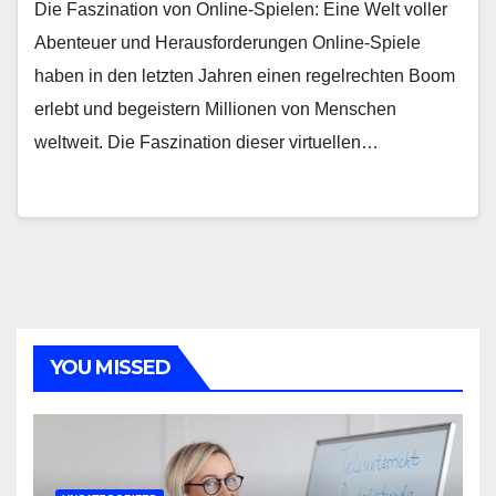
Die Faszination von Online-Spielen: Eine Welt voller
Abenteuer und Herausforderungen Online-Spiele
haben in den letzten Jahren einen regelrechten Boom
erlebt und begeistern Millionen von Menschen
weltweit. Die Faszination dieser virtuellen…
YOU MISSED