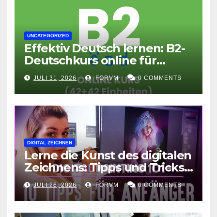
UNCATEGORIZED
Effektiv Deutsch lernen: B2-
Deutschkurs online für
Fortgeschrittene
JULI 31, 2026
FORVM
0 COMMENTS
DIGITAL ZEICHNEN
Lerne die Kunst des digitalen
Zeichnens: Tipps und Tricks
für kreative Ausdruckskunst
JULI 26, 2026
FORVM
0 COMMENTS