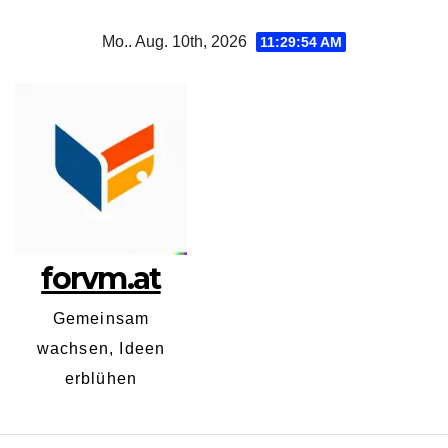
Zum
Mo.. Aug. 10th, 2026
11:29:54 AM
Inhalt
springen
forvm.at
Gemeinsam
wachsen, Ideen
erblühen