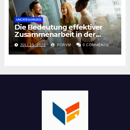
UNCATEGORIZED
Die Bedeutung effektiver
Zusammenarbeit in der
Arbeitswelt
JULI 25, 2026
FORVM
0 COMMENTS