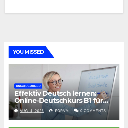
YOU MISSED
UNCATEGORIZED
Effektiv Deutsch lernen:
Online-Deutschkurs B1 für
flexible Lernerfolge
AUG. 4, 2026
FORVM
0 COMMENTS