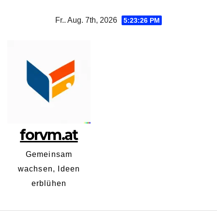
Zum
Fr.. Aug. 7th, 2026
5:23:27 PM
Inhalt
springen
forvm.at
Gemeinsam
wachsen, Ideen
erblühen