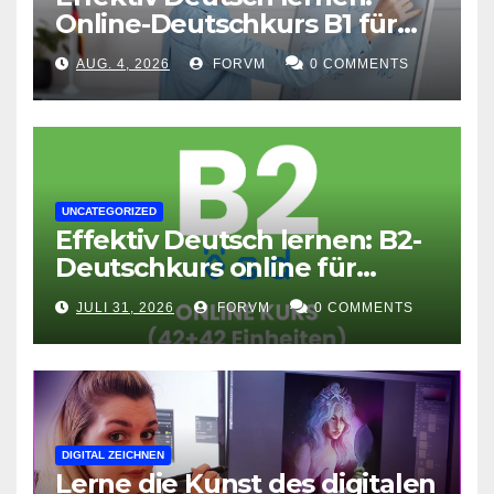
Online-Deutschkurs B1 für
flexible Lernerfolge
AUG. 4, 2026
FORVM
0 COMMENTS
UNCATEGORIZED
Effektiv Deutsch lernen: B2-
Deutschkurs online für
Fortgeschrittene
JULI 31, 2026
FORVM
0 COMMENTS
DIGITAL ZEICHNEN
Lerne die Kunst des digitalen