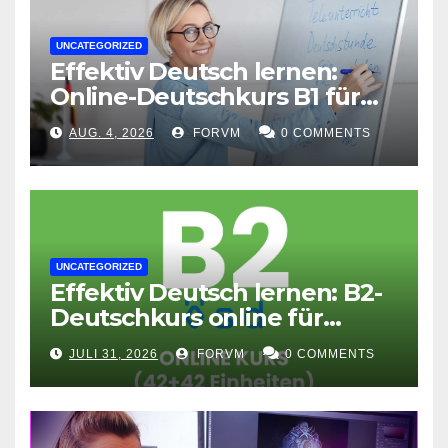
UNCATEGORIZED
Effektiv Deutsch lernen:
Online-Deutschkurs B1 für
flexible Lernerfolge
AUG. 4, 2026
FORVM
0 COMMENTS
UNCATEGORIZED
Effektiv Deutsch lernen: B2-
Deutschkurs online für
Fortgeschrittene
JULI 31, 2026
FORVM
0 COMMENTS