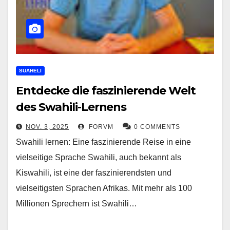
SUAHELI
Entdecke die faszinierende Welt
des Swahili-Lernens
NOV. 3, 2025
FORVM
0 COMMENTS
Swahili lernen: Eine faszinierende Reise in eine
vielseitige Sprache Swahili, auch bekannt als
Kiswahili, ist eine der faszinierendsten und
vielseitigsten Sprachen Afrikas. Mit mehr als 100
Millionen Sprechern ist Swahili…