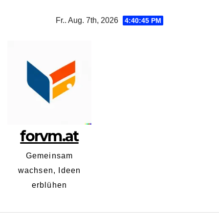
Zum
Fr.. Aug. 7th, 2026
4:40:46 PM
Inhalt
springen
forvm.at
Gemeinsam
wachsen, Ideen
erblühen