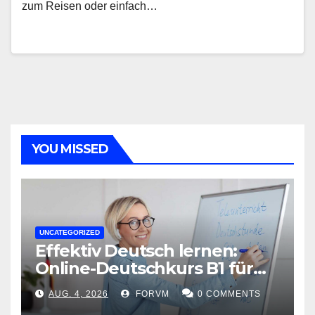
zum Reisen oder einfach…
YOU MISSED
UNCATEGORIZED
Effektiv Deutsch lernen:
Online-Deutschkurs B1 für
flexible Lernerfolge
AUG. 4, 2026
FORVM
0 COMMENTS