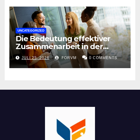
UNCATEGORIZED
Die Bedeutung effektiver
Zusammenarbeit in der
Arbeitswelt
JULI 25, 2026
FORVM
0 COMMENTS