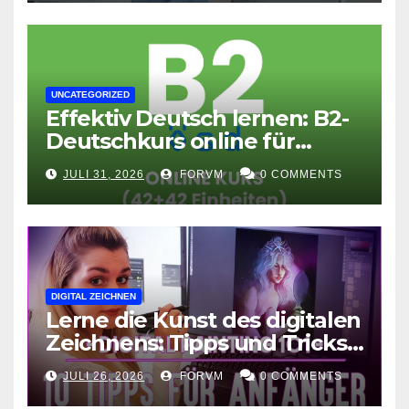
UNCATEGORIZED
Effektiv Deutsch lernen: B2-
Deutschkurs online für
Fortgeschrittene
JULI 31, 2026
FORVM
0 COMMENTS
DIGITAL ZEICHNEN
Lerne die Kunst des digitalen
Zeichnens: Tipps und Tricks
für kreative Ausdruckskunst
JULI 26, 2026
FORVM
0 COMMENTS