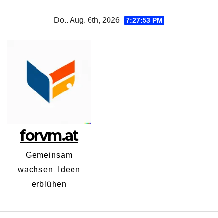
Zum
Do.. Aug. 6th, 2026
7:27:53 PM
Inhalt
springen
forvm.at
Gemeinsam
wachsen, Ideen
erblühen