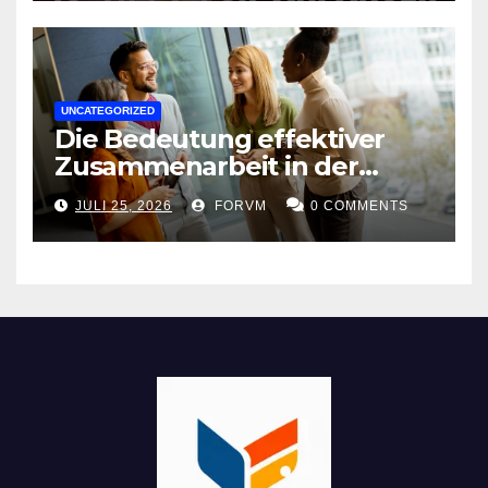
UNCATEGORIZED
Die Bedeutung effektiver
Zusammenarbeit in der
Arbeitswelt
JULI 25, 2026
FORVM
0 COMMENTS