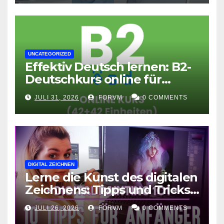
UNCATEGORIZED
Effektiv Deutsch lernen: B2-
Deutschkurs online für
Fortgeschrittene
JULI 31, 2026
FORVM
0 COMMENTS
DIGITAL ZEICHNEN
Lerne die Kunst des digitalen
Zeichnens: Tipps und Tricks
für kreative Ausdruckskunst
JULI 26, 2026
FORVM
0 COMMENTS