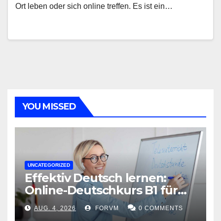
Ort leben oder sich online treffen. Es ist ein…
YOU MISSED
UNCATEGORIZED
Effektiv Deutsch lernen:
Online-Deutschkurs B1 für
flexible Lernerfolge
AUG. 4, 2026
FORVM
0 COMMENTS