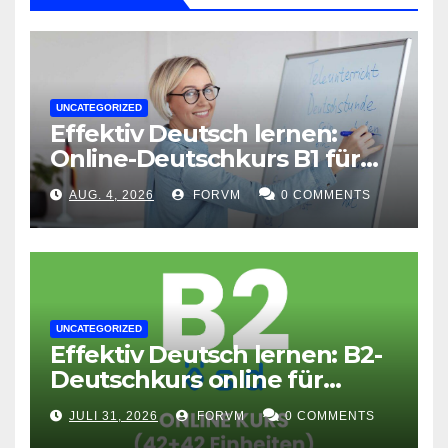
UNCATEGORIZED
Effektiv Deutsch lernen:
Online-Deutschkurs B1 für
flexible Lernerfolge
AUG. 4, 2026
FORVM
0 COMMENTS
UNCATEGORIZED
Effektiv Deutsch lernen: B2-
Deutschkurs online für
Fortgeschrittene
JULI 31, 2026
FORVM
0 COMMENTS