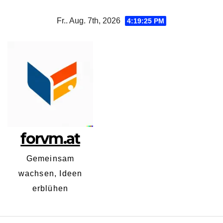
Zum
Fr.. Aug. 7th, 2026
4:19:26 PM
Inhalt
springen
forvm.at
Gemeinsam
wachsen, Ideen
erblühen