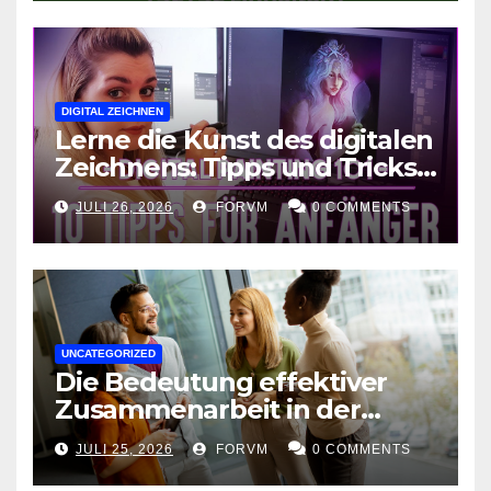
DIGITAL ZEICHNEN
Lerne die Kunst des digitalen
Zeichnens: Tipps und Tricks
für kreative Ausdruckskunst
JULI 26, 2026
FORVM
0 COMMENTS
UNCATEGORIZED
Die Bedeutung effektiver
Zusammenarbeit in der
Arbeitswelt
JULI 25, 2026
FORVM
0 COMMENTS