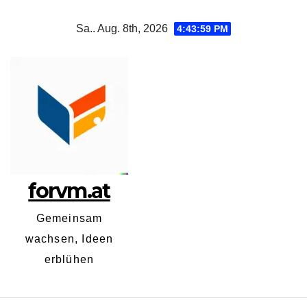
Zum
Sa.. Aug. 8th, 2026
4:44:00 PM
Inhalt
springen
forvm.at
Gemeinsam
wachsen, Ideen
erblühen