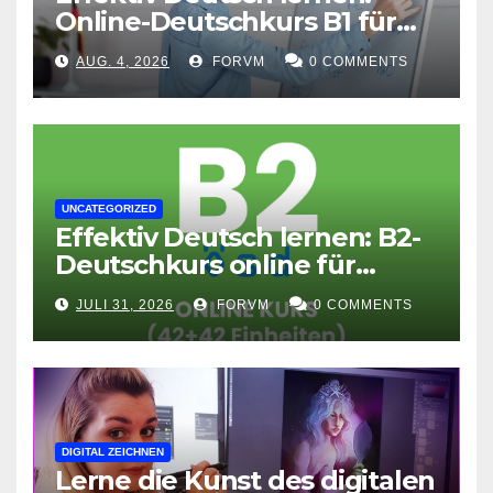
Online-Deutschkurs B1 für
flexible Lernerfolge
AUG. 4, 2026
FORVM
0 COMMENTS
UNCATEGORIZED
Effektiv Deutsch lernen: B2-
Deutschkurs online für
Fortgeschrittene
JULI 31, 2026
FORVM
0 COMMENTS
DIGITAL ZEICHNEN
Lerne die Kunst des digitalen