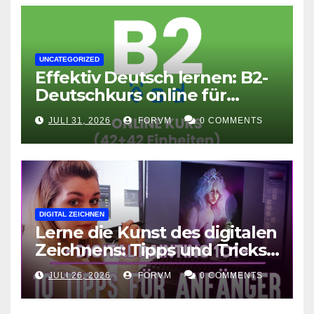
UNCATEGORIZED
Effektiv Deutsch lernen: B2-
Deutschkurs online für
Fortgeschrittene
JULI 31, 2026
FORVM
0 COMMENTS
DIGITAL ZEICHNEN
Lerne die Kunst des digitalen
Zeichnens: Tipps und Tricks
für kreative Ausdruckskunst
JULI 26, 2026
FORVM
0 COMMENTS