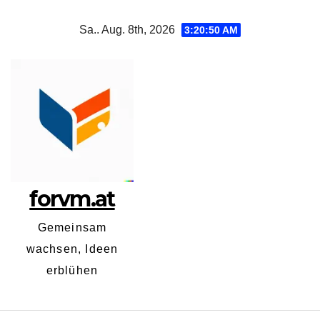
Zum
Sa.. Aug. 8th, 2026
3:20:51 AM
Inhalt
springen
forvm.at
Gemeinsam
wachsen, Ideen
erblühen