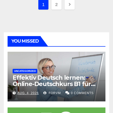
Seitennummerieru
1
2
der
Beiträge
YOU MISSED
UNCATEGORIZED
Effektiv Deutsch lernen:
Online-Deutschkurs B1 für
flexible Lernerfolge
AUG. 4, 2026
FORVM
0 COMMENTS