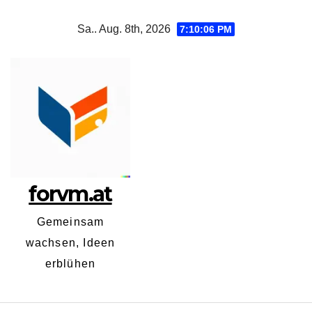
Zum
Sa.. Aug. 8th, 2026
7:10:07 PM
Inhalt
springen
forvm.at
Gemeinsam
wachsen, Ideen
erblühen