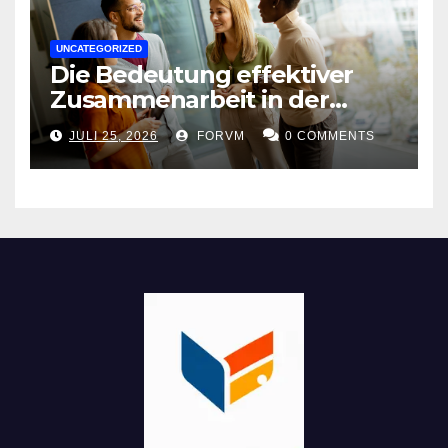
UNCATEGORIZED
Die Bedeutung effektiver
Zusammenarbeit in der
Arbeitswelt
JULI 25, 2026
FORVM
0 COMMENTS