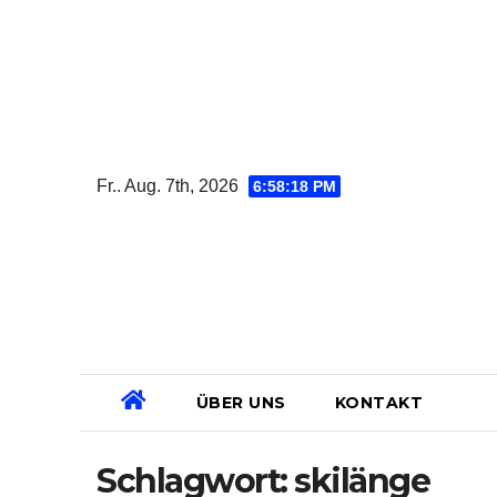
Zum
Inhalt
springen
Fr.. Aug. 7th, 2026
6:58:18 PM
ÜBER UNS
KONTAKT
Schlagwort:
skilänge