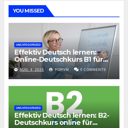
YOU MISSED
UNCATEGORIZED
Effektiv Deutsch lernen:
Online-Deutschkurs B1 für
flexible Lernerfolge
AUG. 4, 2026
FORVM
0 COMMENTS
UNCATEGORIZED
Effektiv Deutsch lernen: B2-
Deutschkurs online für