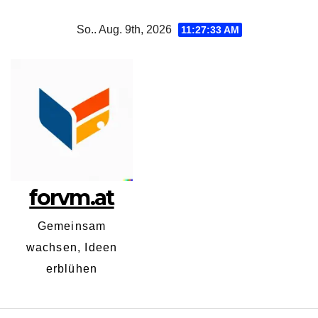
Zum
So.. Aug. 9th, 2026
11:27:33 AM
Inhalt
springen
forvm.at
Gemeinsam
wachsen, Ideen
erblühen