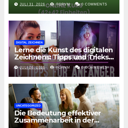
Fortgeschrittene
JULI 31, 2026
FORVM
0 COMMENTS
DIGITAL ZEICHNEN
Lerne die Kunst des digitalen
Zeichnens: Tipps und Tricks
für kreative Ausdruckskunst
JULI 26, 2026
FORVM
0 COMMENTS
UNCATEGORIZED
Die Bedeutung effektiver
Zusammenarbeit in der
Arbeitswelt