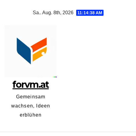
Zum
Sa.. Aug. 8th, 2026
11:14:39 AM
Inhalt
springen
forvm.at
Gemeinsam
wachsen, Ideen
erblühen