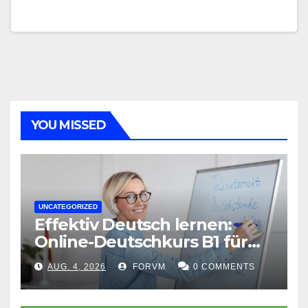
YOU MISSED
UNCATEGORIZED
Effektiv Deutsch lernen:
Online-Deutschkurs B1 für
flexible Lernerfolge
AUG. 4, 2026
FORVM
0 COMMENTS