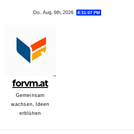
Zum
Do.. Aug. 6th, 2026
8:31:08 PM
Inhalt
springen
forvm.at
Gemeinsam
wachsen, Ideen
erblühen