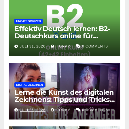
UNCATEGORIZED
Effektiv Deutsch lernen: B2-
Deutschkurs online für
Fortgeschrittene
JULI 31, 2026
FORVM
0 COMMENTS
DIGITAL ZEICHNEN
Lerne die Kunst des digitalen
Zeichnens: Tipps und Tricks
für kreative Ausdruckskunst
JULI 26, 2026
FORVM
0 COMMENTS