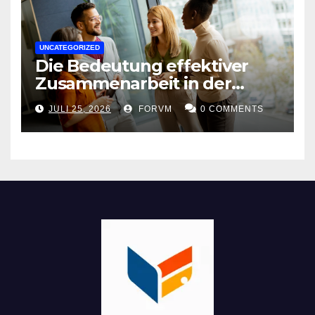
UNCATEGORIZED
Die Bedeutung effektiver
Zusammenarbeit in der
Arbeitswelt
JULI 25, 2026
FORVM
0 COMMENTS